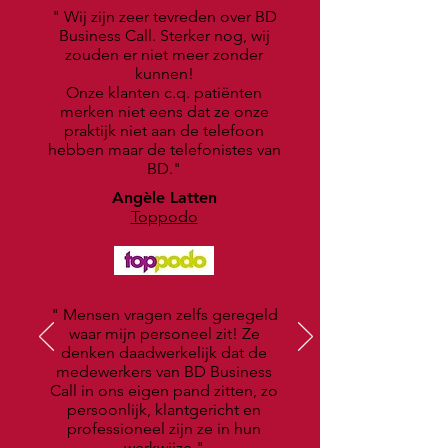
" Wij zijn zeer tevreden over BD
Business Call. Sterker nog, wij
zouden er niet meer zonder
kunnen!
Onze klanten c.q. patiënten
merken niet eens dat ze onze
praktijk niet aan de telefoon
hebben maar de telefonistes van
BD."
Angèle Latten
Toppodo
" Mensen vragen zelfs geregeld
waar mijn personeel zit! Ze
denken daadwerkelijk dat de
medewerkers van BD Business
Call in ons eigen pand zitten, zo
persoonlijk, klantgericht en
professioneel zijn ze in hun
werkwijze.
"